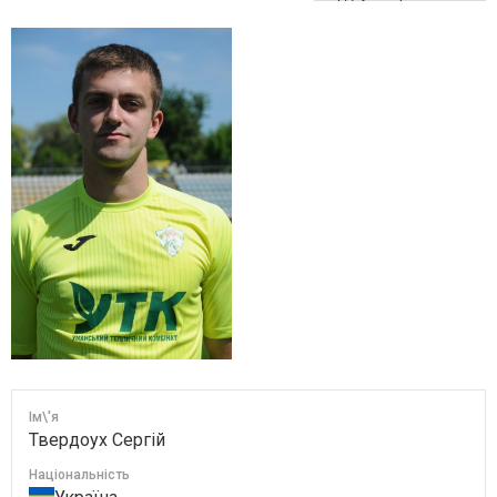
Ім\'я
Твердоух Сергій
Національність