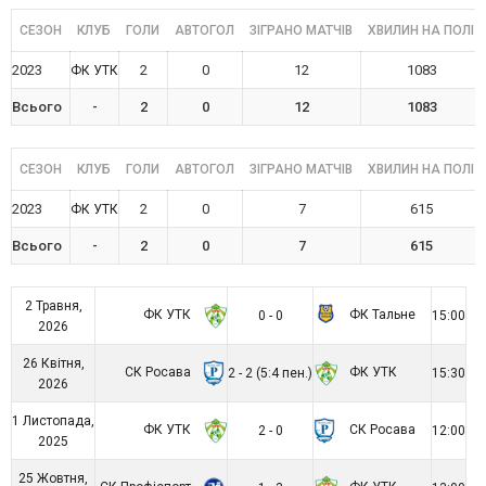
СЕЗОН
КЛУБ
ГОЛИ
АВТОГОЛ
ЗІГРАНО МАТЧІВ
ХВИЛИН НА ПОЛІ
2023
2
0
12
1083
ФК УТК
Всього
-
2
0
12
1083
СЕЗОН
КЛУБ
ГОЛИ
АВТОГОЛ
ЗІГРАНО МАТЧІВ
ХВИЛИН НА ПОЛІ
2023
2
0
7
615
ФК УТК
Всього
-
2
0
7
615
2 Травня,
ФК УТК
ФК Тальне
0 - 0
15:00
2026
26 Квітня,
СК Росава
ФК УТК
2 - 2 (5:4 пен.)
15:30
2026
1 Листопада,
ФК УТК
СК Росава
2 - 0
12:00
2025
25 Жовтня,