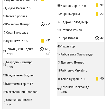
32'
88
8
Крилов Сергій
21
5
Дєдов Сергій
10
22'
Король Артем
18
Ізотов Ярослав
5
Здирко Володимир
23
27'
Кошелюк Дмитро
19
Потапов Роман
7
Орел В’ячеслав
7
42'
Зоря Віталій
47'
10
16
Пуш Нікіта
46
Лущій Ігор
61',
Тенжицький Вадим
17
67'
13
14
Рябошапка Олександр
Безродний Дмитро
3
Думенко Дмитро
16
10
18
Рябченко Михайло
12
Бондаренко Богдан
90'
8
88
Алієв Сухраб
13
17
Кострома Ігор
Казанюк Олександр
30
12
Фед.
Магльований Ярослав
Онищенко Євгеній
5
21