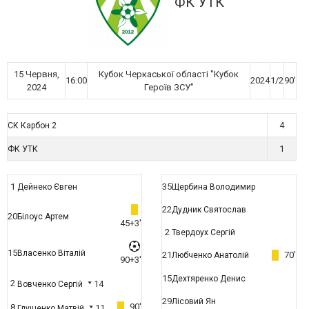
ФК УТК
15 Червня,
Кубок Черкаської області "Кубок
16:00
2024
1/2
90'
2024
Героїв ЗСУ"
4
СК Карбон 2
1
ФК УТК
1
35
Дейнеко Євген
Щербина Володимир
22
Дудник Святослав
20
Білоус Артем
45+3'
2
Твердоух Сергій
15
Власенко Віталій
21
70'
Любченко Анатолій
90+3'
15
Дехтяренко Денис
2
14
Вовченко Сергій
29
Лісовий Ян
90'
8
11
Глущенко Матвій