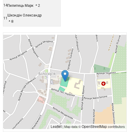
14
2
Пилипець Марк
Шкондін Олександр
11
8
Leaflet
OpenStreetMap
| Map data ©
contributors