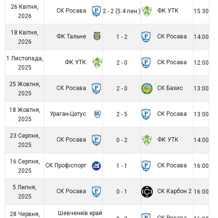
26 Квітня,
СК Росава
ФК УТК
2 - 2 (5:4 пен.)
15:30
2026
18 Квітня,
ФК Тальне
СК Росава
1 - 2
14:00
2026
1 Листопада,
ФК УТК
СК Росава
2 - 0
12:00
2025
25 Жовтня,
СК Росава
СК Базис
2 - 0
13:00
2025
18 Жовтня,
Ураган-Цетус
СК Росава
2 - 5
13:00
2025
23 Серпня,
СК Росава
ФК УТК
0 - 2
14:00
2025
16 Серпня,
СК Профіспорт
СК Росава
1 - 1
16:00
2025
5 Липня,
СК Росава
СК Карбон 2
0 - 1
16:00
2025
Шевченків край
28 Червня,
СК Росава