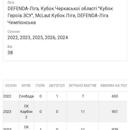
Ліги
DEFENDA-Ліга, Кубок Черкаської області "Кубок
Героїв ЗСУ", McLaut Кубок Ліги, DEFENDA-Ліга
Чемпіонська
Сезони
2022, 2023, 2025, 2026, 2024
Вік
38
СЕЗОН
КЛУБ
ГОЛИ
АВТОГОЛ
ЗІГРАНО МАТЧІВ
ХВИЛИН НА ПОЛІ
2022
0
1
7
630
Слобода
СК
2023
0
0
11
951
Карбон
2
СК
2025
1
0
11
979