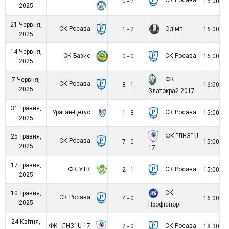
0 - 2
16:00
2025
21 Червня,
СК Росава
Олімп
1 - 2
16:00
2025
14 Червня,
СК Базис
СК Росава
0 - 0
16:00
2025
ФК
7 Червня,
СК Росава
8 - 1
16:00
2025
Златокрай-2017
31 Травня,
Ураган-Цетус
СК Росава
1 - 3
15:00
2025
ФК “ЛНЗ” U-
25 Травня,
СК Росава
7 - 0
15:00
2025
17
17 Травня,
ФК УТК
СК Росава
2 - 1
15:00
2025
СК
10 Травня,
СК Росава
4 - 0
16:00
2025
Профіспорт
24 Квітня,
ФК “ЛНЗ” U-17
СК Росава
2 - 0
18:30