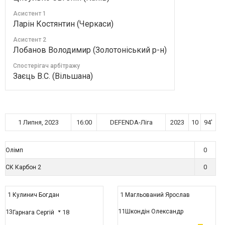
Асистент 1
Ларін Костянтин (Черкаси)
Асистент 2
Лобанов Володимир (Золотоніський р-н)
Спостерігач арбітражу
Заєць В.С. (Вільшана)
1 Липня, 2023
16:00
DEFENDA-Ліга
2023
10
94'
0
Олімп
0
СК Карбон 2
1
1
Кулинич Богдан
Магльований Ярослав
11
13
Шкондін Олександр
18
Гарнага Сергій