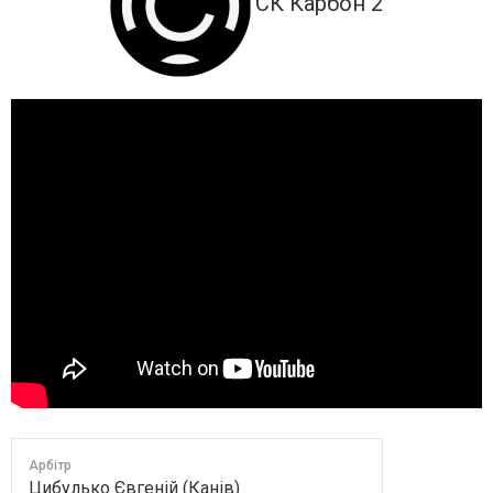
СК Карбон 2
Арбітр
Цибулько Євгеній (Канів)