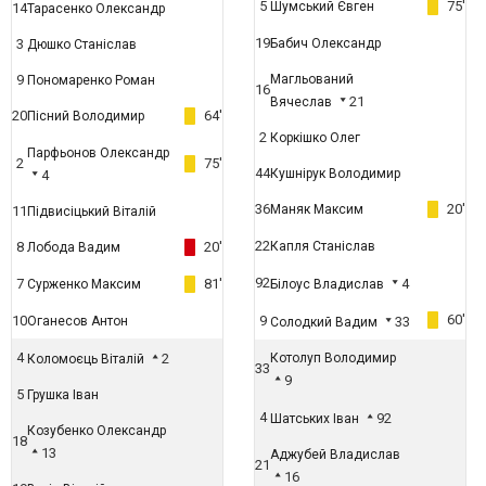
5
75'
Шумський Євген
14
Тарасенко Олександр
19
3
Бабич Олександр
Дюшко Станіслав
9
Магльований
Пономаренко Роман
16
21
Вячеслав
20
64'
Пісний Володимир
2
Коркішко Олег
Парфьонов Олександр
2
75'
44
Кушнірук Володимир
4
36
20'
Маняк Максим
11
Підвисіцький Віталій
22
8
20'
Капля Станіслав
Лобода Вадим
92
7
81'
4
Сурженко Максим
Білоус Владислав
60'
10
9
Оганесов Антон
33
Солодкий Вадим
4
2
Котолуп Володимир
Коломоєць Віталій
33
9
5
Грушка Іван
4
92
Шатських Іван
Козубенко Олександр
18
13
Аджубей Владислав
21
16