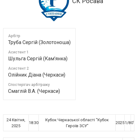
СК Росава
Арбітр
Труба Сергій (Золотоноша)
Асистент 1
Шульга Сергій (Кам’янка)
Асистент 2
Олійник Діана (Черкаси)
Спостерігач арбітражу
Смаглій В.А. (Черкаси)
24 Квітня,
Кубок Черкаської області "Кубок
18:30
2025
1/8
0'
2025
Героїв ЗСУ"