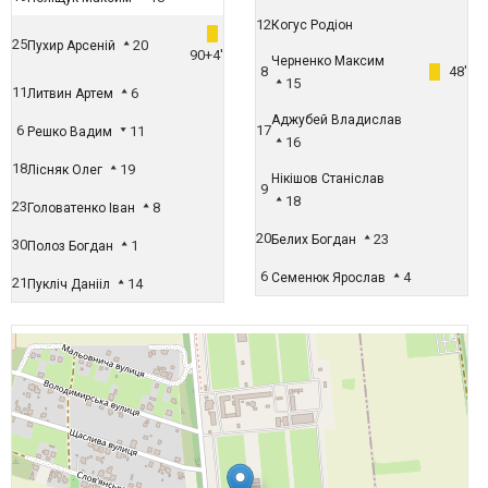
12
Когус Родіон
25
20
Пухир Арсеній
90+4'
Черненко Максим
8
48'
15
11
6
Литвин Артем
Аджубей Владислав
6
17
11
Решко Вадим
16
18
19
Лісняк Олег
Нікішов Станіслав
9
18
23
8
Головатенко Іван
20
23
Белих Богдан
30
1
Полоз Богдан
6
4
Семенюк Ярослав
21
14
Пукліч Данііл