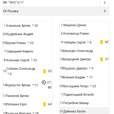
2
ФК “ЛНЗ” U-17
0
СК Росава
1
1
Маценко Денис
30
Ковальов Артем
5
Коломієць Роман
22
Кудрявцев Андрій
62'
4
6
20
Чеберяк Сергій
25
Шупик Роман
10
Шкондін Олександр
7
Скрицький Кирило
13
51'
Безродний Дмитро
8
23
Ключник Сергій
18
9
Луценко Дмитро
Олійник Олександр
15
35'
6
16
17
Бовшик Вадим
21',
14
21
Крапустін Артем
23
20
Висоцький Петро
86'
7
Підвисіцький Віталій
17
Пилипей Артем
11
Погребняк Макар
10
64'
Репешко Кіріл
31
Дейнеко Євген
19
18
Поліщук Максим