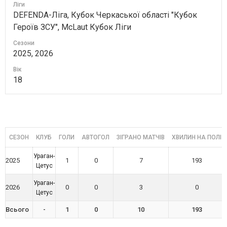
Ліги
DEFENDA-Ліга, Кубок Черкаської області "Кубок
Героїв ЗСУ", McLaut Кубок Ліги
Сезони
2025, 2026
Вік
18
СЕЗОН
КЛУБ
ГОЛИ
АВТОГОЛ
ЗІГРАНО МАТЧІВ
ХВИЛИН НА ПОЛІ
Ураган-
2025
1
0
7
193
Цетус
Ураган-
2026
0
0
3
0
Цетус
Всього
-
1
0
10
193