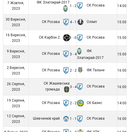
ФК Златокрай-2017
7 Жовтня,
СК Росава
1 - 2
14:00
2023
30 Вересня,
СК Росава
Олімп
4 - 1
15:00
2023
16 Вересня,
СК Карбон 2
СК Росава
1 - 0
15:00
2023
ФК
9 Вересня,
СК Росава
3 - 4
15:00
2023
Златокрай-2017
2 Вересня,
СК Росава
ФК Тальне
2 - 2
16:00
2023
СК Жашківська
26 Серпня,
СК Росава
3 - 4
16:00
громада
2023
19 Серпня,
СК Росава
СК Базис
2 - 2
14:00
2023
12 Серпня,
Шевченків край
СК Росава
1 - 1
16:00
2023
СК Росава
ФК УТК