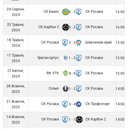
24 Серпня,
СК Базис
СК Росава
0 - 2
16:00
2024
25 Травня,
СК Карбон 2
СК Росава
5 - 2
16:00
2024
18 Травня,
СК Росава
Шевченків край
3 - 2
15:00
2024
11 Травня,
Ураган-Цетус
СК Росава
1 - 3
15:00
2024
27 Квітня,
ФК УТК
СК Росава
4 - 0
15:00
2024
28 Жовтня,
Олімп
СК Росава
1 - 2
14:00
2023
21 Жовтня,
СК Росава
СК Профіспорт
3 - 4
14:00
2023
14 Жовтня,
СК Росава
СК Карбон 2
1 - 1
14:00
2023