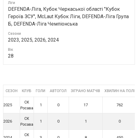
Ліги
DEFENDA-Ліга, Кубок Черкаської області "Кубок
Героїв ЗСУ", McLaut Кубок Ліги, DEFENDA-Ліга Група
Б, DEFENDA-Ліга Чемпіонська
Сезони
2023, 2025, 2026, 2024
Вік
28
СЕЗОН
КЛУБ
ГОЛИ
АВТОГОЛ
ЗІГРАНО МАТЧІВ
ХВИЛИН НА ПОЛІ
СК
2025
1
0
17
762
Росава
СК
2026
1
0
1
0
Росава
СК
2024
3
0
8
450