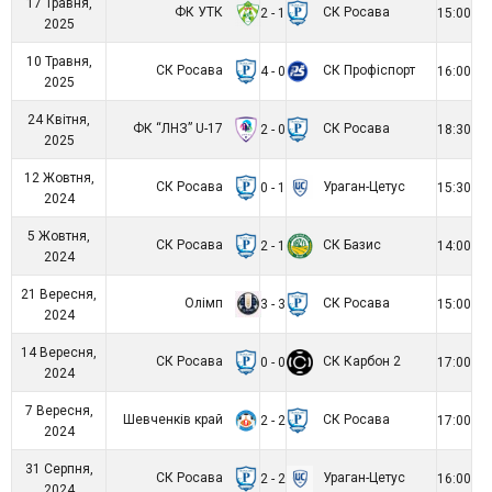
17 Травня,
ФК УТК
СК Росава
2 - 1
15:00
2025
10 Травня,
СК Росава
СК Профіспорт
4 - 0
16:00
2025
24 Квітня,
ФК “ЛНЗ” U-17
СК Росава
2 - 0
18:30
2025
12 Жовтня,
СК Росава
Ураган-Цетус
0 - 1
15:30
2024
5 Жовтня,
СК Росава
СК Базис
2 - 1
14:00
2024
21 Вересня,
Олімп
СК Росава
3 - 3
15:00
2024
14 Вересня,
СК Росава
СК Карбон 2
0 - 0
17:00
2024
7 Вересня,
Шевченків край
СК Росава
2 - 2
17:00
2024
31 Серпня,
СК Росава
Ураган-Цетус
2 - 2
16:00
2024