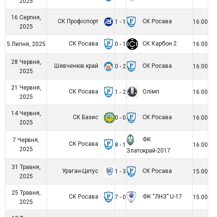
2025
16 Серпня,
СК Профіспорт
СК Росава
1 - 1
16:00
2025
СК Росава
СК Карбон 2
5 Липня, 2025
0 - 1
16:00
28 Червня,
Шевченків край
СК Росава
0 - 2
16:00
2025
21 Червня,
СК Росава
Олімп
1 - 2
16:00
2025
14 Червня,
СК Базис
СК Росава
0 - 0
16:00
2025
ФК
7 Червня,
СК Росава
8 - 1
16:00
2025
Златокрай-2017
31 Травня,
Ураган-Цетус
СК Росава
1 - 3
15:00
2025
25 Травня,
СК Росава
ФК “ЛНЗ” U-17
7 - 0
15:00
2025