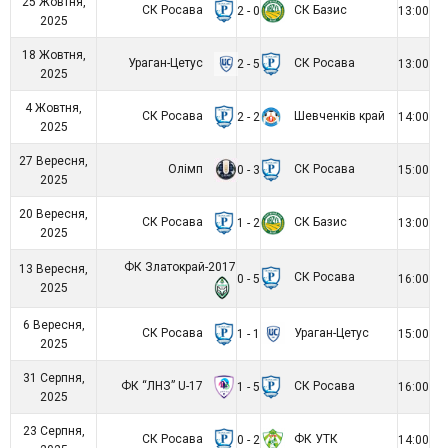
25 Жовтня,
СК Росава
СК Базис
2 - 0
13:00
2025
18 Жовтня,
Ураган-Цетус
СК Росава
2 - 5
13:00
2025
4 Жовтня,
СК Росава
Шевченків край
2 - 2
14:00
2025
27 Вересня,
Олімп
СК Росава
0 - 3
15:00
2025
20 Вересня,
СК Росава
СК Базис
1 - 2
13:00
2025
ФК Златокрай-2017
13 Вересня,
СК Росава
0 - 5
16:00
2025
6 Вересня,
СК Росава
Ураган-Цетус
1 - 1
15:00
2025
31 Серпня,
ФК “ЛНЗ” U-17
СК Росава
1 - 5
16:00
2025
23 Серпня,
СК Росава
ФК УТК
0 - 2
14:00