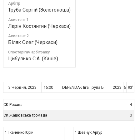
Арбітр
Труба Сергій (Золотоноша)
Асистент 1
Ларін Костянтин (Черкаси)
Асистент 2
Біляк Олег (Черкаси)
Спостерігач арбітражу
Цибулько С.А. (Канів)
3 Червня, 2023
16:00
DEFENDA-Ліга Група Б
2023
6
93'
4
СК Росава
0
СК Жашківська громада
1
1
Ткаченко Юрій
Шевчук Артур