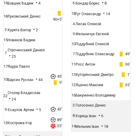
16
6
4
8
Бовшик Вадим
Бондар Борис
18
14
Гут Олександр
18
Лукомський Денис
90+5'
4
Лисак Олексій
3
2
Курята Віктор
9
Мельничук Євгеній
15
Новиков Вадим
10
Піддубний Олексій
Строчинський Даниїл
7
7
49'
Піддубняк Олександр
25
11
36'
Росс Антон
17
Яцура Павло
15
1'
Хуторянський Дмитро
45'
10
44
Барсен Руслан
9'
12
35'
Яценко Максим
Столяр Владислав
16
Бакуменко Володимир
22
24
3
Голосенко Денис
43'
9
5
Єсаулов Артем
8
6
Корець Іван
89'
13
Кострома Ігор
35'
14
18
Мельник Іван