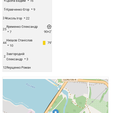
4
16
Цьопа Вадим
5
9
Кравченко Єгор
24
22
Кисіль Ігор
Яременко Олександр
25
90+2'
7
Нікішов Станіслав
44
79'
10
Завгородній
2
3
Олександр
12
Якущенко Роман