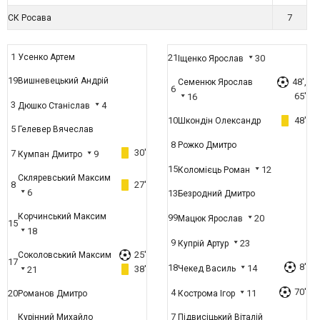
7
СК Росава
1
Усенко Артем
21
30
Іщенко Ярослав
19
Вишневецький Андрій
48',
Семенюк Ярослав
6
65'
16
3
4
Дюшко Станіслав
10
48'
Шкондін Олександр
5
Гелевер Вячеслав
8
Рожко Дмитро
30'
7
9
Кумпан Дмитро
15
12
Коломієць Роман
Скляревський Максим
8
27'
6
13
Безродний Дмитро
Корчинський Максим
99
20
Мацюк Ярослав
15
18
9
23
Купрій Артур
25'
Соколовський Максим
17
8'
18
14
38'
Чекед Василь
21
70'
4
20
11
Романов Дмитро
Кострома Ігор
7
Курінний Михайло
Підвисіцький Віталій