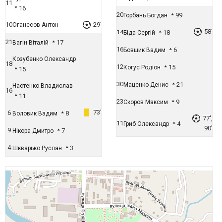
11
16
20
99
Горбань Богдан
10
29'
Оганесов Антон
58'
14
18
Біда Сергій
21
17
Вагін Віталій
16
6
Бовшик Вадим
Козубенко Олександр
18
12
15
Когус Родіон
15
30
21
Маценко Денис
Настенко Владислав
16
11
23
9
Скоров Максим
73'
6
8
Воловик Вадим
77',
11
4
Гриб Олександр
90'
9
7
Нікора Дмитро
4
3
Шкварько Руслан