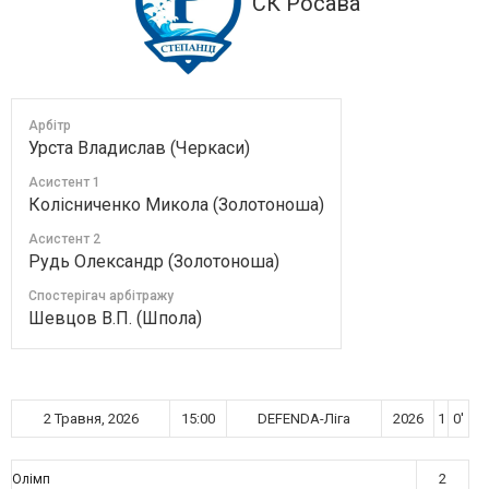
СК Росава
Арбітр
Урста Владислав (Черкаси)
Асистент 1
Колісниченко Микола (Золотоноша)
Асистент 2
Рудь Олександр (Золотоноша)
Спостерігач арбітражу
Шевцов В.П. (Шпола)
2 Травня, 2026
15:00
DEFENDA-Ліга
2026
1
0'
2
Олімп