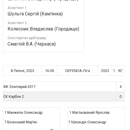
Асистент 1
Шульга Сергій (Кам’янка)
Асистент 2
Колесник Владислав (Городище)
Спостерігач арбітражу
Смаглій В.А. (Черкаси)
8 Липня, 2023
16:00
DEFENDA-Ліга
2023
1
92'
4
ФК Златокрай-2017
0
СК Карбон 2
1
1
Манжела Олександр
Магльований Ярослав
7
11
Блонський Мар’ян
Шкондін Олександр