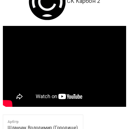
СК Карбон 2
Арбітр
Шланчак Володимир (Городище)