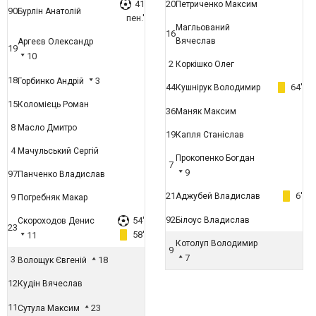
41
20
Петриченко Максим
90
Бурлін Анатолій
пен.'
Магльований
16
Вячеслав
Аргеєв Олександр
19
10
2
Коркішко Олег
18
3
Горбинко Андрій
44
64'
Кушнірук Володимир
15
Коломієць Роман
36
Маняк Максим
8
Масло Дмитро
19
Капля Станіслав
4
Мачульський Сергій
Прокопенко Богдан
7
9
97
Панченко Владислав
21
6'
Аджубей Владислав
9
Погребняк Макар
92
54'
Білоус Владислав
Скороходов Денис
23
58'
11
Котолуп Володимир
9
7
3
18
Волощук Євгеній
12
Кудін Вячеслав
11
23
Сутула Максим