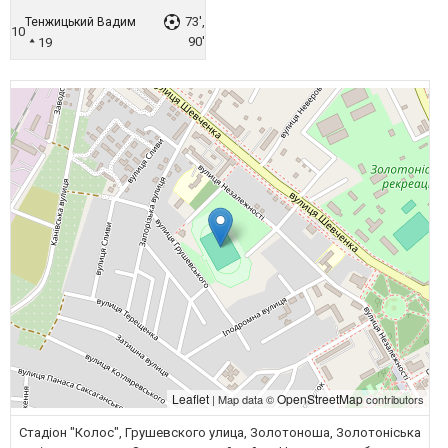
73',
Тенжицький Вадим
10
90'
19
Leaflet
OpenStreetMap
| Map data ©
contributors
Стадіон "Колос", Грушевского улица, Золотоноша, Золотоніська