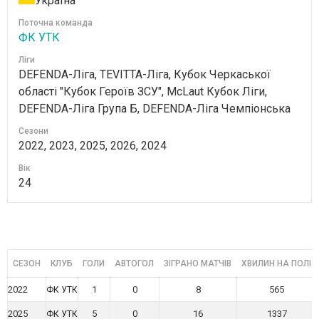
Україна
Поточна команда
ФК УТК
Ліги
DEFENDA-Ліга, TEVITTA-Ліга, Кубок Черкаської
області "Кубок Героїв ЗСУ", McLaut Кубок Ліги,
DEFENDA-Ліга Група Б, DEFENDA-Ліга Чемпіонська
Сезони
2022, 2023, 2025, 2026, 2024
Вік
24
СЕЗОН
КЛУБ
ГОЛИ
АВТОГОЛ
ЗІГРАНО МАТЧІВ
ХВИЛИН НА ПОЛІ
2022
1
0
8
565
ФК УТК
2025
5
0
16
1337
ФК УТК