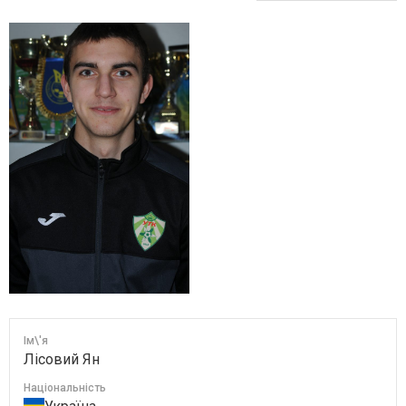
Ім\'я
Лісовий Ян
Національність