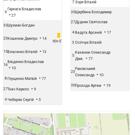
7
Зоря Віталій
Гарнага Владислав
9
35
Щербина Володимир
27
27
Дудник Святослав
35
Шухман Богдан
4
17
Ведута Арсеній
23
14
Кошелюк Дмитро
90+5'
3
Осіпчук Віталій
15
13
Власенко Віталій
Казанюк Олександр
5
77
Дми.
Вівденко Владислав
16
10
Раковський
23
10
Олександр
8
77
Глущенко Матвій
30
19
Прохода Артем
27
9
Ткач Кирило
4
5
Чеберяк Сергій