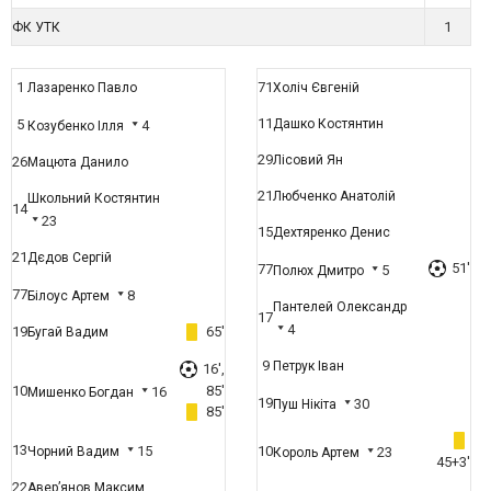
1
ФК УТК
1
71
Лазаренко Павло
Холіч Євгеній
11
5
Дашко Костянтин
4
Козубенко Ілля
29
Лісовий Ян
26
Мацюта Данило
21
Любченко Анатолій
Школьний Костянтин
14
23
15
Дехтяренко Денис
21
Дєдов Сергій
51'
77
5
Полюх Дмитро
77
8
Білоус Артем
Пантелей Олександр
17
4
19
65'
Бугай Вадим
9
Петрук Іван
16',
10
85'
16
Мишенко Богдан
19
30
Пуш Нікіта
85'
13
15
10
Чорний Вадим
23
Король Артем
45+3'
22
Авер’янов Максим