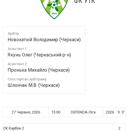
ФК УТК
Арбітр
Новохатній Володимир (Черкаси)
Асистент 1
Якунь Олег (Черкаський р-н)
Асистент 2
Пронька Михайло (Черкаси)
Спостерігач арбітражу
Шлончак М.В. (Черкаси)
27 Червня, 2026
15:00
DEFENDA-Ліга
2026
9
0'
2
СК Карбон 2