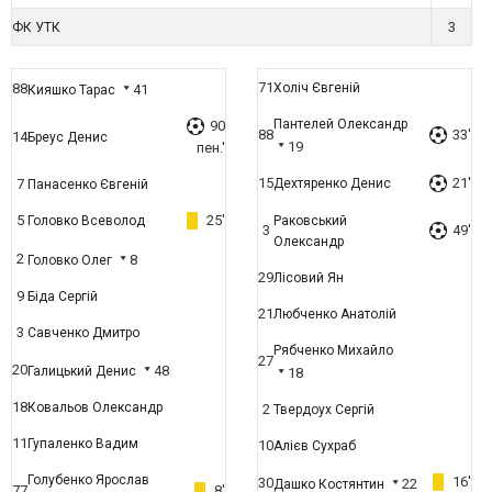
3
ФК УТК
71
88
Холіч Євгеній
41
Кияшко Тарас
Пантелей Олександр
90
88
33'
14
Бреус Денис
19
пен.'
15
21'
7
Дехтяренко Денис
Панасенко Євгеній
5
25'
Головко Всеволод
Раковський
3
49'
Олександр
2
8
Головко Олег
29
Лісовий Ян
9
Біда Сергій
21
Любченко Анатолій
3
Савченко Дмитро
Рябченко Михайло
27
20
48
Галицький Денис
18
18
Ковальов Олександр
2
Твердоух Сергій
11
Гупаленко Вадим
10
Алієв Сухраб
Голубенко Ярослав
16'
30
22
Дашко Костянтин
77
8'