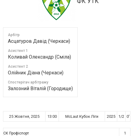
ФК УТК
Арбітр
Асцатуров Давід (Черкаси)
Асистент 1
Коливай Олександр (Сміла)
Асистент 2
Олійник Діана (Черкаси)
Спостерігач арбітражу
Залозний Віталій (Городище)
25 Жовтня, 2025
13:00
McLaut Кубок Ліги
2025
1/2
0'
1
СК Профіспорт