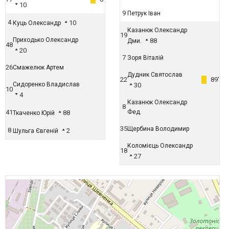
10
9
Петрук Іван
4
10
Куць Олександр
Казанюк Олександр
19
Приходько Олександр
88
Дми.
48
20
7
Зоря Віталій
26
Смажелюк Артем
Дудник Святослав
22
89'
Сидоренко Владислав
30
10
4
Казанюк Олександр
8
41
Фед.
88
Ткаченко Юрій
35
Щербина Володимир
8
2
Шульга Євгеній
Коломієць Олександр
18
27