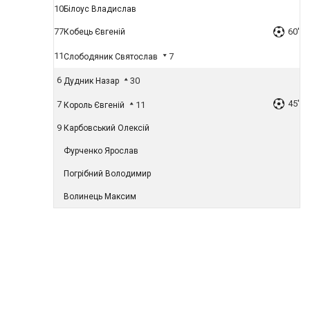
10
Білоус Владислав
77
60'
Кобець Євгеній
11
7
Слободяник Святослав
6
30
Дудник Назар
45'
7
11
Король Євгеній
9
Карбовський Олексій
Фурченко Ярослав
Погрібний Володимир
Волинець Максим