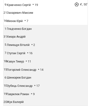
4', 50'
9
19
Кравченко Сергій
21
Захаревич Максим
16
7
Мизюк Юрій
1
Гладченко Богдан
31
Хмара Андрій
5
2
Лемещук Віталій
7
16
Ступак Сергій
18
11
Кавун Тимур
15
14
Погорілий Олександр
6
Шинкарюк Богдан
10
17
Зубець Олександр
19
9
Гаврилюк Роман
20
Жук Валерій