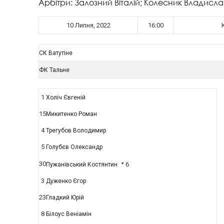
Арбітри: Залозний Віталій; Колесник Владис
10 Липня, 2022
16:00
СК Ватутіне
ФК Тальне
1
Холіч Євгеній
15
Микитенко Роман
4
Трегубов Володимир
5
Голубєв Олександр
30
6
Пужанівський Костянтин
3
Дуженко Єгор
23
Гладкий Юрій
8
Білоус Веніамін