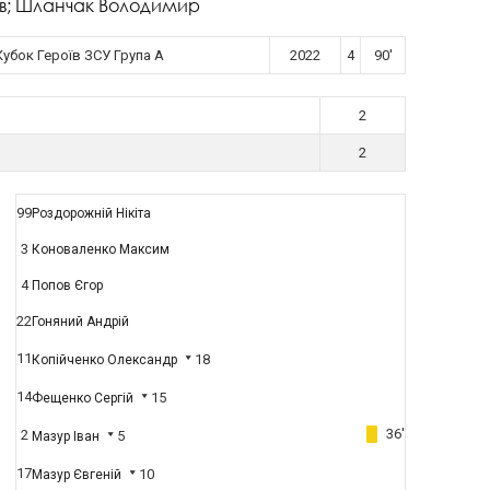
лав; Шланчак Володимир
Кубок Героїв ЗСУ Група А
2022
4
90'
2
2
99
Роздорожній Нікіта
3
Коноваленко Максим
4
Попов Єгор
22
Гоняний Андрій
11
18
Копійченко Олександр
14
15
Фещенко Сергій
36'
2
5
Мазур Іван
17
10
Мазур Євгеній