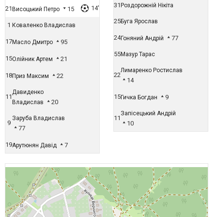
31
Роздорожній Нікіта
14'
21
15
Висоцький Петро
25
Буга Ярослав
1
Коваленко Владислав
24
77
Гоняний Андрій
17
95
Масло Дмитро
55
Мазур Тарас
15
21
Олійник Артем
Лимаренко Ростислав
22
18
22
Приз Максим
14
Давиденко
11
15
9
Гичка Богдан
20
Владислав
Запісецький Андрій
11
Заруба Владислав
9
10
77
19
7
Арутюнян Давід