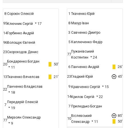
8
1
Сорокін Олексій
Ткаченко Юрій
8
95
Мазур Іван
17
Ключник Сергій
3
Савченко Дмитро
14
Горбинко Андрій
5
Каплюченко Федір
96
Волощук Євгеній
Пужанівський
23
Скороходов Денис
77
24
Костянтин
Бондаренко Богдан
20
50'
6
26'
Панченко Андрій
11
23
45'
13
21'
Гладкий Юрій
Ткаченко Вячелсав
9
Панченко Владислав
15
Кравченко Сергій
22
18
14
22
Крилов Сергій
Передерій Олексій
7
7
Прилюдько Богдан
19
85'
Віслевський
Мирзоян Олександр
10
77
50'
11
Олександр
9