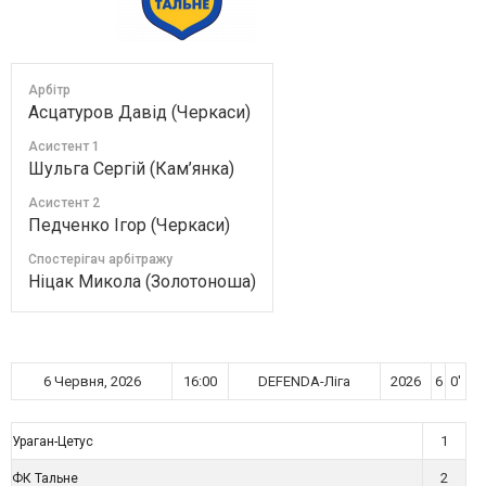
Арбітр
Асцатуров Давід (Черкаси)
Асистент 1
Шульга Сергій (Кам’янка)
Асистент 2
Педченко Ігор (Черкаси)
Спостерігач арбітражу
Ніцак Микола (Золотоноша)
6 Червня, 2026
16:00
DEFENDA-Ліга
2026
6
0'
1
Ураган-Цетус
2
ФК Тальне