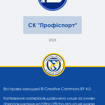
СК "Профіспорт"
2023
Всі права захищені ©
Creative Commons BY 4.0
Копіювання матеріалів дозволено лише за умови
гіперпокликання на
https://ffcho.org.ua
не нижче