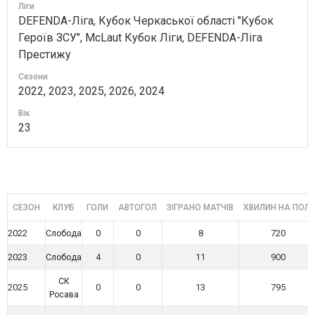
Ліги
DEFENDA-Ліга, Кубок Черкаської області "Кубок
Героїв ЗСУ", McLaut Кубок Ліги, DEFENDA-Ліга
Престижу
Сезони
2022, 2023, 2025, 2026, 2024
Вік
23
СЕЗОН
КЛУБ
ГОЛИ
АВТОГОЛ
ЗІГРАНО МАТЧІВ
ХВИЛИН НА ПОЛІ
2022
0
0
8
720
Слобода
2023
4
0
11
900
Слобода
СК
2025
0
0
13
795
Росава