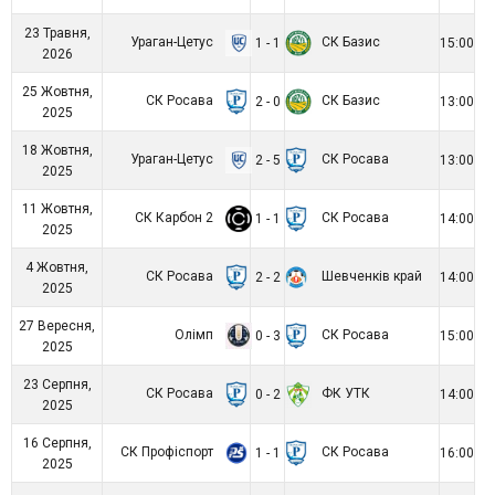
23 Травня,
Ураган-Цетус
СК Базис
1 - 1
15:00
2026
25 Жовтня,
СК Росава
СК Базис
2 - 0
13:00
2025
18 Жовтня,
Ураган-Цетус
СК Росава
2 - 5
13:00
2025
11 Жовтня,
СК Карбон 2
СК Росава
1 - 1
14:00
2025
4 Жовтня,
СК Росава
Шевченків край
2 - 2
14:00
2025
27 Вересня,
Олімп
СК Росава
0 - 3
15:00
2025
23 Серпня,
СК Росава
ФК УТК
0 - 2
14:00
2025
16 Серпня,
СК Профіспорт
СК Росава
1 - 1
16:00
2025