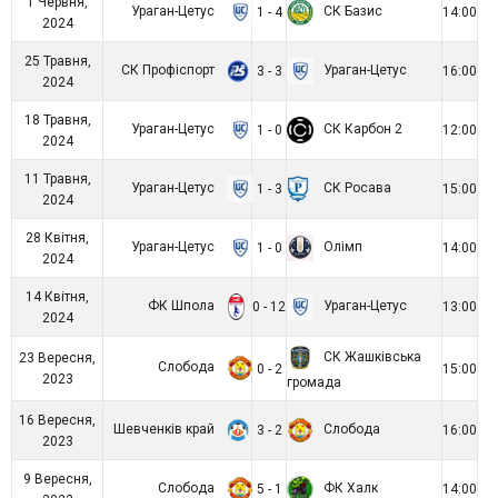
1 Червня,
Ураган-Цетус
СК Базис
1 - 4
14:00
2024
25 Травня,
СК Профіспорт
Ураган-Цетус
3 - 3
16:00
2024
18 Травня,
Ураган-Цетус
СК Карбон 2
1 - 0
12:00
2024
11 Травня,
Ураган-Цетус
СК Росава
1 - 3
15:00
2024
28 Квітня,
Ураган-Цетус
Олімп
1 - 0
14:00
2024
14 Квітня,
ФК Шпола
Ураган-Цетус
0 - 12
13:00
2024
СК Жашківська
23 Вересня,
Слобода
0 - 2
15:00
2023
громада
16 Вересня,
Шевченків край
Слобода
3 - 2
16:00
2023
9 Вересня,
Слобода
ФК Халк
5 - 1
14:00