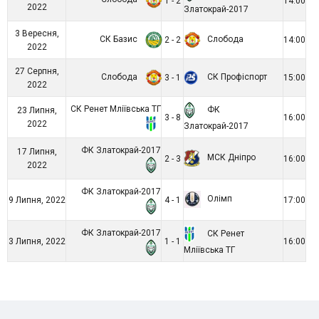
1 - 2
14:00
2022
Златокрай-2017
3 Вересня,
СК Базис
Слобода
2 - 2
14:00
2022
27 Серпня,
Слобода
СК Профіспорт
3 - 1
15:00
2022
СК Ренет Мліївська ТГ
ФК
23 Липня,
3 - 8
16:00
2022
Златокрай-2017
ФК Златокрай-2017
17 Липня,
МСК Дніпро
2 - 3
16:00
2022
ФК Златокрай-2017
Олімп
9 Липня, 2022
4 - 1
17:00
ФК Златокрай-2017
СК Ренет
3 Липня, 2022
1 - 1
16:00
Мліївська ТГ