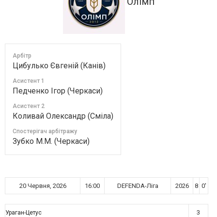
Олімп
Арбітр
Цибулько Євгеній (Канів)
Асистент 1
Педченко Ігор (Черкаси)
Асистент 2
Коливай Олександр (Сміла)
Спостерігач арбітражу
Зубко М.М. (Черкаси)
20 Червня, 2026
16:00
DEFENDA-Ліга
2026
8
0'
3
Ураган-Цетус