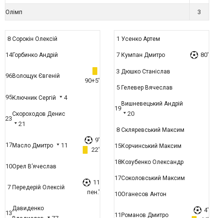
3
Олімп
8
1
Сорокін Олексій
Усенко Артем
14
7
80'
Горбинко Андрій
Кумпан Дмитро
3
Дюшко Станіслав
96
Волощук Євгеній
90+5'
5
Гелевер Вячеслав
95
4
Ключник Сергій
Вишневецький Андрій
19
20
Скороходов Денис
23
21
8
Скляревський Максим
9'
17
11
Масло Дмитро
15
Корчинський Максим
22'
18
Козубенко Олександр
10
Орел В’ячеслав
17
Соколовський Максим
11
7
Передерій Олексій
пен.'
10
Оганесов Антон
Давиденко
4'
13
11
Романов Дмитро