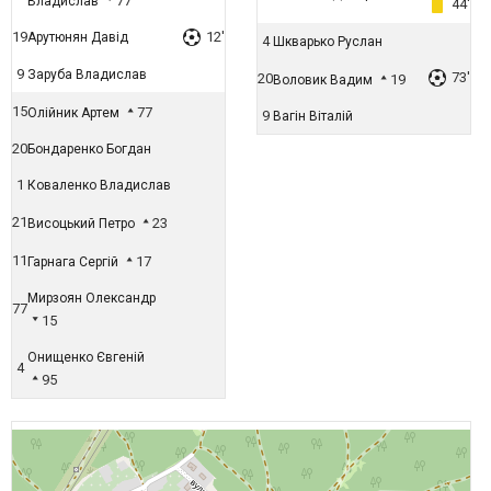
77
Владислав
44'
19
12'
Арутюнян Давід
4
Шкварько Руслан
9
Заруба Владислав
73'
20
19
Воловик Вадим
15
77
Олійник Артем
9
Вагін Віталій
20
Бондаренко Богдан
1
Коваленко Владислав
21
23
Висоцький Петро
11
17
Гарнага Сергій
Мирзоян Олександр
77
15
Онищенко Євгеній
4
95