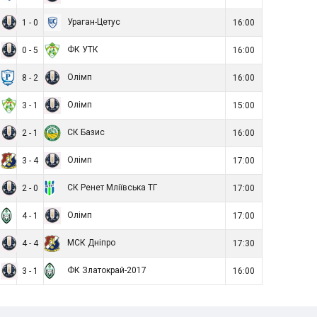
Ураган-Цетус
1 - 0
16:00
ФК УТК
0 - 5
16:00
Олімп
8 - 2
16:00
Олімп
3 - 1
15:00
СК Базис
2 - 1
16:00
Олімп
3 - 4
17:00
СК Ренет Мліївська ТГ
2 - 0
17:00
Олімп
4 - 1
17:00
МСК Дніпро
4 - 4
17:30
ФК Златокрай-2017
3 - 1
16:00