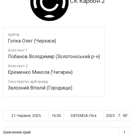
СК Карбон 2
Арбітр
Гопка Олег (Черкаси)
Асистент 1
Лобанов Володимир (Золотоніський р-н)
Асистент 2
Єременко Микола (Чигирин)
Спостерігач арбітражу
Залозний Віталій (Городище)
21 Червня, 2025
16:00
DEFENDA-Ліга
2025
7
90'
1
Шевченків край