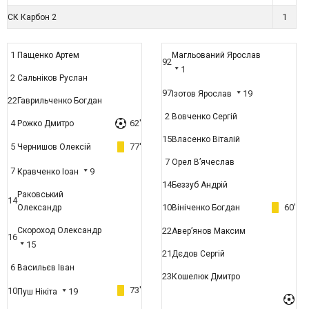
1
СК Карбон 2
1
Пащенко Артем
Магльований Ярослав
92
1
2
Сальніков Руслан
97
19
Ізотов Ярослав
22
Гаврильченко Богдан
2
Вовченко Сергій
4
62'
Рожко Дмитро
15
Власенко Віталій
5
77'
Чернишов Олексій
7
Орел В’ячеслав
7
9
Кравченко Іоан
14
Беззуб Андрій
Раковський
14
10
60'
Олександр
Вініченко Богдан
Скороход Олександр
22
Авер’янов Максим
16
15
21
Дєдов Сергій
6
Васильєв Іван
23
Кошелюк Дмитро
73'
10
19
Пуш Нікіта