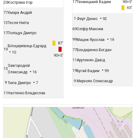
17
90+5'
Тенжицький Вадим
20
Кострома Ігор
65'
77
Хмара Андрій
1
92
Ферт Денис
13
Тесля Нікіта
69
Оліфір Максим
17
Поліщук Дмитро
99
19
Мацюк Ярослав
87'
Білоцерківець Едуард
19
77
Бондаренко Богдан
10
90+5'
11
Арутюнян Давід
Завгородній
15
19
99
Бугай Вадим
16
Олександр
9
Мирзоян Олександр
9
7
Тюпа Дмитро
11
Настенко Владислав