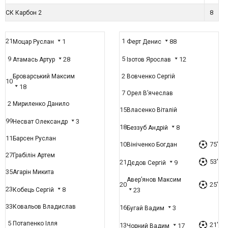
8
СК Карбон 2
21
1
1
88
Моцар Руслан
Ферт Денис
9
5
28
12
Атамась Артур
Ізотов Ярослав
2
Броварський Максим
Вовченко Сергій
10
18
7
Орел В’ячеслав
2
Мириленко Данило
15
Власенко Віталій
99
3
Несват Олександр
18
8
Беззуб Андрій
11
Барсен Руслан
10
75'
Вініченко Богдан
27
Грабілін Артем
53'
21
9
Дєдов Сергій
35
Агарін Микита
Авер’янов Максим
20
25'
23
8
Кобець Сергій
23
33
Ковальов Владислав
16
3
Бугай Вадим
5
Потапенко Ілля
21'
13
17
Чорний Вадим