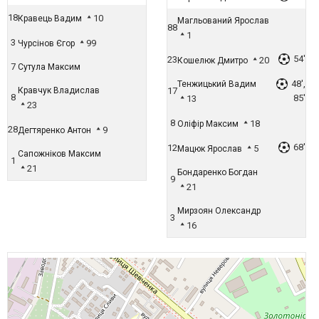
18
10
Кравець Вадим
Магльований Ярослав
88
1
3
99
Чурсінов Єгор
54'
23
20
Кошелюк Дмитро
7
Сутула Максим
48',
Тенжицький Вадим
Кравчук Владислав
17
8
85'
13
23
8
18
Оліфір Максим
28
9
Дегтяренко Антон
68'
12
5
Мацюк Ярослав
Сапожніков Максим
1
21
Бондаренко Богдан
9
21
Мирзоян Олександр
3
16