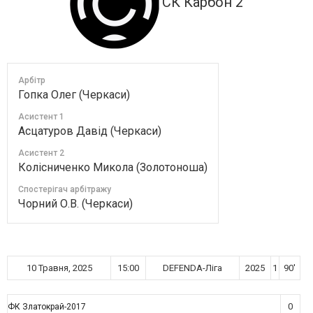
СК Карбон 2
Арбітр
Гопка Олег (Черкаси)
Асистент 1
Асцатуров Давід (Черкаси)
Асистент 2
Колісниченко Микола (Золотоноша)
Спостерігач арбітражу
Чорний О.В. (Черкаси)
10 Травня, 2025
15:00
DEFENDA-Ліга
2025
1
90'
0
ФК Златокрай-2017