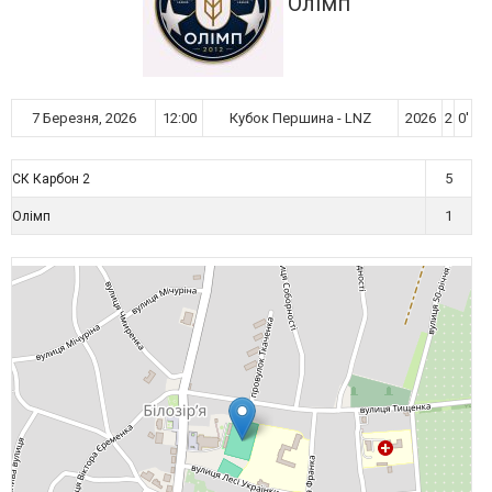
Олімп
7 Березня, 2026
12:00
Кубок Першина - LNZ
2026
2
0'
5
СК Карбон 2
1
Олімп