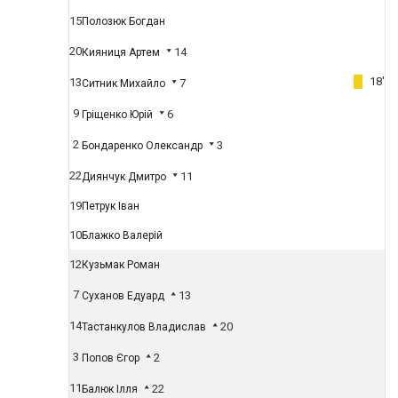
15
Полозюк Богдан
20
14
Кияниця Артем
18'
13
7
Ситник Михайло
9
6
Гріщенко Юрій
2
3
Бондаренко Олександр
22
11
Диянчук Дмитро
19
Петрук Іван
10
Блажко Валерій
12
Кузьмак Роман
7
13
Суханов Едуард
14
20
Тастанкулов Владислав
3
2
Попов Єгор
11
22
Балюк Ілля