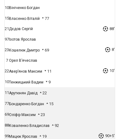
10
Вініченко Богдан
15
77
Власенко Віталій
21
88'
Дєдов Сергій
97
Ізотов Ярослав
8'
23
69
Кошелюк Дмитро
7
Орел В’ячеслав
10'
22
11
Авер’янов Максим
10
9
Тенжицький Вадим
11
22
Арутюнян Давід
77
15
Бондаренко Богдан
69
23
Оліфір Максим
88
92
Коваленко Владислав
90+5'
99
19
Мацюк Ярослав