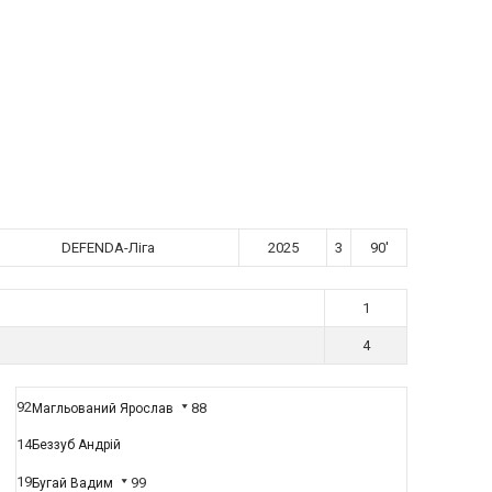
DEFENDA-Ліга
2025
3
90'
1
4
92
88
Магльований Ярослав
14
Беззуб Андрій
19
99
Бугай Вадим