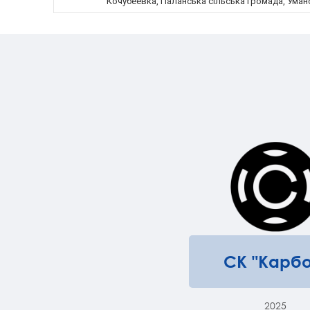
Кочубеевка, Паланська сільська громада, Уманс
СК "Карбо
2025