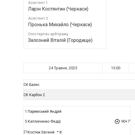
Асистент 1
Ларін Костянтин (Черкаси)
Асистент 2
Пронька Михайло (Черкаси)
Спостерігач арбітражу
Залозний Віталій (Городище)
24 Травня, 2025
15:00
СК Базис
СК Карбон 2
1
Паримський Андрій
5
90+7'
Каплюченко Федір
21
8
Костюк Євгеній