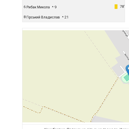
78'
6
9
Рибак Микола
8
21
Гірський Владислав