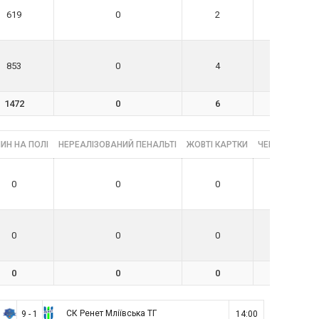
619
0
2
1
853
0
4
0
1472
0
6
1
ИН НА ПОЛІ
НЕРЕАЛІЗОВАНИЙ ПЕНАЛЬТІ
ЖОВТІ КАРТКИ
ЧЕРВОНІ КАРТ
0
0
0
0
0
0
0
0
0
0
0
0
СК Ренет Мліївська ТГ
9 - 1
14:00