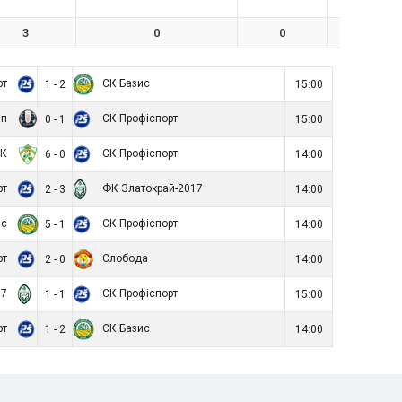
3
0
0
0
рт
СК Базис
1 - 2
15:00
мп
СК Профіспорт
0 - 1
15:00
ТК
СК Профіспорт
6 - 0
14:00
рт
ФК Златокрай-2017
2 - 3
14:00
ис
СК Профіспорт
5 - 1
14:00
рт
Слобода
2 - 0
14:00
17
СК Профіспорт
1 - 1
15:00
рт
СК Базис
1 - 2
14:00