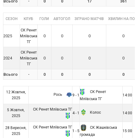
Всього
-
0
0
17
361
СЕЗОН
КЛУБ
ГОЛИ
АВТОГОЛ
ЗІГРАНО МАТЧІВ
ХВИЛИН НА ПОЛ
СК Ренет
2025
0
0
0
0
Мліївська
ТГ
СК Ренет
2024
0
0
0
0
Мліївська
ТГ
Всього
-
0
0
0
0
СК Ренет
12 Жовтня,
Рось
9 - 1
14:00
2025
Мліївська ТГ
СК Ренет Мліївська ТГ
5 Жовтня,
Колос
4 - 1
14:00
2025
СК Ренет Мліївська ТГ
СК Жашківська
28 Вересня,
1 - 5
15:00
2025
громада