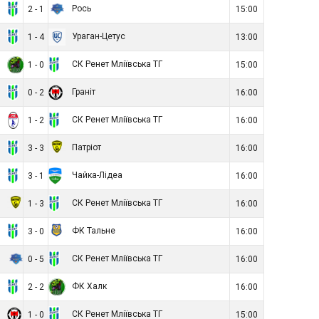
Г
Рось
2 - 1
15:00
Г
Ураган-Цетус
1 - 4
13:00
к
СК Ренет Мліївська ТГ
1 - 0
15:00
Г
Граніт
0 - 2
16:00
а
СК Ренет Мліївська ТГ
1 - 2
16:00
Г
Патріот
3 - 3
16:00
Г
Чайка-Лідеа
3 - 1
16:00
т
СК Ренет Мліївська ТГ
1 - 3
16:00
Г
ФК Тальне
3 - 0
16:00
ь
СК Ренет Мліївська ТГ
0 - 5
16:00
Г
ФК Халк
2 - 2
16:00
т
СК Ренет Мліївська ТГ
1 - 0
15:00