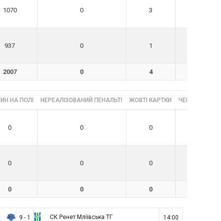
1070
0
3
0
937
0
1
0
2007
0
4
0
ИН НА ПОЛІ
НЕРЕАЛІЗОВАНИЙ ПЕНАЛЬТІ
ЖОВТІ КАРТКИ
ЧЕРВОНІ КАРТ
0
0
0
0
0
0
0
0
0
0
0
0
ь
СК Ренет Мліївська ТГ
9 - 1
14:00