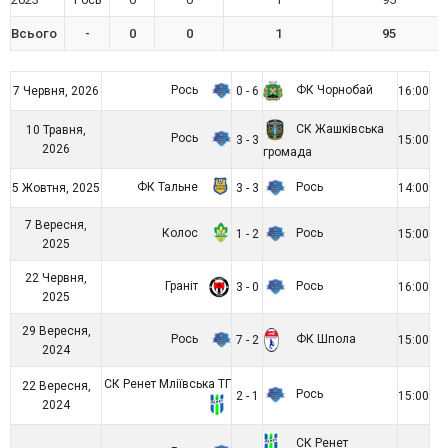
Всього
-
0
0
1
95
Рось
ФК Чорнобай
7 Червня, 2026
0 - 6
16:00
СК Жашківська
10 Травня,
Рось
3 - 3
15:00
2026
громада
ФК Тальне
Рось
5 Жовтня, 2025
3 - 3
14:00
7 Вересня,
Колос
Рось
1 - 2
15:00
2025
22 Червня,
Граніт
Рось
3 - 0
16:00
2025
29 Вересня,
Рось
ФК Шпола
7 - 2
15:00
2024
СК Ренет Мліївська ТГ
22 Вересня,
Рось
2 - 1
15:00
2024
СК Ренет