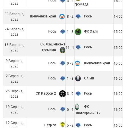
Рось
3 - 2
14:00
2023
громада
30 Вересня,
Шевченків край
Рось
8 - 2
14:00
2023
24 Вересня,
Рось
ФК Халк
1 - 3
15:00
2023
СК Жашківська
16 Вересня,
Рось
11 - 1
15:00
громада
2023
9 Вересня,
Рось
Шевченків край
0 - 3
15:00
2023
2 Вересня,
Рось
Олімп
1 - 8
16:00
2023
26 Серпня,
СК Карбон 2
Рось
3 - 0
16:00
2023
ФК
19 Серпня,
Рось
0 - 6
16:00
2023
Златокрай-2017
12 Серпня,
Патріот
Рось
5 - 2
16:00