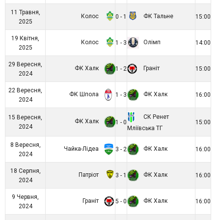
11 Травня,
Колос
ФК Тальне
0 - 1
15:00
2025
19 Квітня,
Колос
Олімп
1 - 3
14:00
2025
29 Вересня,
ФК Халк
Граніт
1 - 2
15:00
2024
22 Вересня,
ФК Шпола
ФК Халк
1 - 3
16:00
2024
СК Ренет
15 Вересня,
ФК Халк
1 - 0
15:00
2024
Мліївська ТГ
8 Вересня,
Чайка-Лідеа
ФК Халк
3 - 2
16:00
2024
18 Серпня,
Патріот
ФК Халк
3 - 1
16:00
2024
9 Червня,
Граніт
ФК Халк
5 - 0
16:00
2024