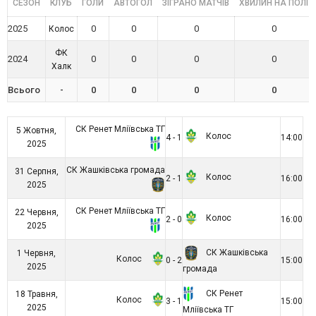
СЕЗОН
КЛУБ
ГОЛИ
АВТОГОЛ
ЗІГРАНО МАТЧІВ
ХВИЛИН НА ПОЛІ
2025
0
0
0
0
Колос
ФК
2024
0
0
0
0
Халк
Всього
-
0
0
0
0
СК Ренет Мліївська ТГ
5 Жовтня,
Колос
4 - 1
14:00
2025
СК Жашківська громада
31 Серпня,
Колос
2 - 1
16:00
2025
СК Ренет Мліївська ТГ
22 Червня,
Колос
2 - 0
16:00
2025
СК Жашківська
1 Червня,
Колос
0 - 2
15:00
2025
громада
СК Ренет
18 Травня,
Колос
3 - 1
15:00
2025
Мліївська ТГ