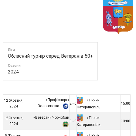
Ліги
Обласний турнір серед Ветеранів 50+
Сезони
2024
«Профіспорт»
«Тікич»
12 Жовтня,
2 - 0
15:00
Золотоноша
2024
Катеринопіль
«Ветеран» Чорнобай
«Тікич»
12 Жовтня,
0 - 0
13:00
2024
Катеринопіль
«Тікич»
5 Жовтня,