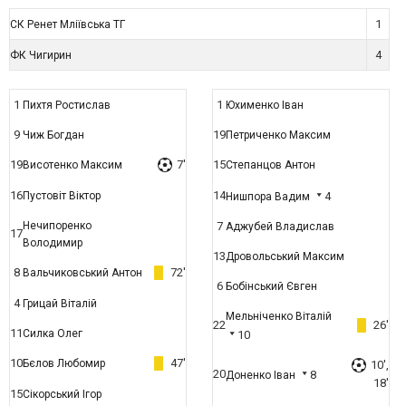
1
СК Ренет Мліївська ТГ
4
ФК Чигирин
1
1
Пихтя Ростислав
Юхименко Іван
9
19
Чиж Богдан
Петриченко Максим
19
7'
15
Висотенко Максим
Степанцов Антон
16
14
Пустовіт Віктор
4
Нишпора Вадим
Нечипоренко
7
Аджубей Владислав
17
Володимир
13
Дровольський Максим
8
72'
Вальчиковський Антон
6
Бобінський Євген
4
Грицай Віталій
Мельніченко Віталій
22
26'
11
Силка Олег
10
10
47'
Бєлов Любомир
10',
20
8
Доненко Іван
18'
15
Сікорський Ігор