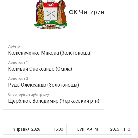
ФК Чигирин
Арбітр
Колісниченко Микола (Золотоноша)
Асистент 1
Коливай Олександр (Сміла)
Асистент 2
Рудь Олександр (Золотоноша)
Спостерігач арбітражу
Щерблюк Володимир (Черкаський р-н)
3 Травня, 2026
15:00
TEVITTA-Ліга
2026
1
0'