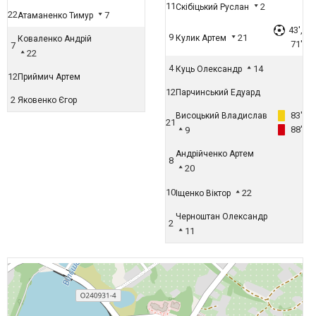
11
2
Скібіцький Руслан
22
7
Атаманенко Тимур
43',
9
21
Кулик Артем
Коваленко Андрій
71'
7
22
4
14
Куць Олександр
12
Приймич Артем
12
Парчинський Едуард
2
Яковенко Єгор
83'
Висоцький Владислав
21
88'
9
Андрійченко Артем
8
20
10
22
Іщенко Віктор
Черноштан Олександр
2
11