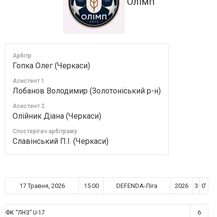
Олімп
Арбітр
Гопка Олег (Черкаси)
Асистент 1
Лобанов Володимир (Золотоніський р-н)
Асистент 2
Олійник Діана (Черкаси)
Спостерігач арбітражу
Славінський П.І. (Черкаси)
17 Травня, 2026
15:00
DEFENDA-Ліга
2026
3
0'
6
ФК “ЛНЗ” U-17