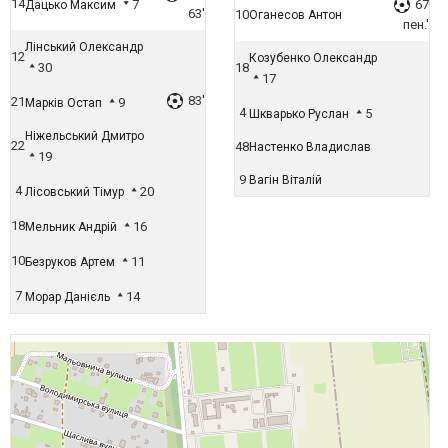
14
7
67
Дацько Максим
63'
10
Оганесов Антон
пен.'
Лінський Олександр
12
Козубенко Олександр
30
18
17
83'
21
9
Марків Остап
4
5
Шкварько Руслан
Ніжельський Дмитро
22
48
Настенко Владислав
19
9
Вагін Віталій
4
20
Лісовський Тімур
18
16
Мельник Андрій
10
11
Безруков Артем
7
14
Морар Данієль