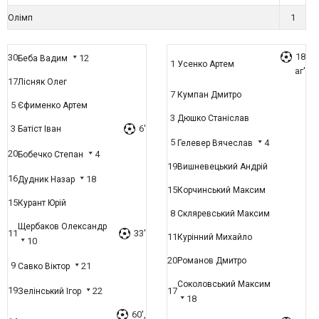
1
Олімп
18
30
12
Беба Вадим
1
Усенко Артем
аг'
17
Лісняк Олег
7
Кумпан Дмитро
5
Єфименко Артем
3
Дюшко Станіслав
3
6'
Батіст Іван
5
4
Гелевер Вячеслав
20
4
Бобечко Степан
19
Вишневецький Андрій
16
18
Дудник Назар
15
Корчинський Максим
15
Курант Юрій
8
Скляревський Максим
Щербаков Олександр
11
33'
11
Курінний Михайло
10
20
Романов Дмитро
9
21
Савко Віктор
Соколовський Максим
19
22
17
Зелінський Ігор
18
60',