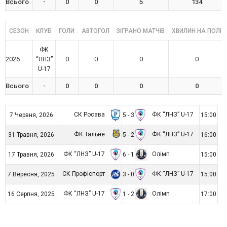
Всього
-
0
0
5
134
СЕЗОН
КЛУБ
ГОЛИ
АВТОГОЛ
ЗІГРАНО МАТЧІВ
ХВИЛИН НА ПОЛІ
ФК
2026
0
0
0
0
“ЛНЗ”
U-17
Всього
-
0
0
0
0
СК Росава
ФК “ЛНЗ” U-17
7 Червня, 2026
5 - 3
15:00
ФК Тальне
ФК “ЛНЗ” U-17
31 Травня, 2026
5 - 2
16:00
ФК “ЛНЗ” U-17
Олімп
17 Травня, 2026
6 - 1
15:00
СК Профіспорт
ФК “ЛНЗ” U-17
7 Вересня, 2025
3 - 0
15:00
ФК “ЛНЗ” U-17
Олімп
16 Серпня, 2025
1 - 2
17:00