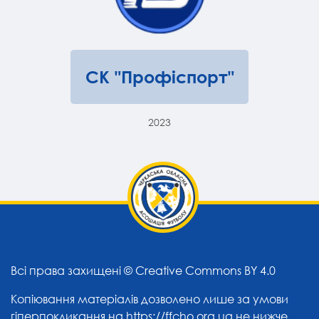
СК "Профіспорт"
2023
Всі права захищені ©
Creative Commons BY 4.0
Копіювання матеріалів дозволено лише за умови
гіперпокликання на
https://ffcho.org.ua
не нижче