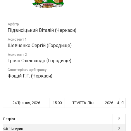
Арбітр
Підвисіцький Віталій (Черкаси)
Асистент 1
Шевченко Сергій (Городище)
Асистент 2
Троян Олександр (Городище)
Спостерігач арбітражу
Фощій Г.Г. (Черкаси)
24 Травня, 2026
15:00
TEVITTA-Ліга
2026
4
0'
2
Патріот
2
ФК Чигирин