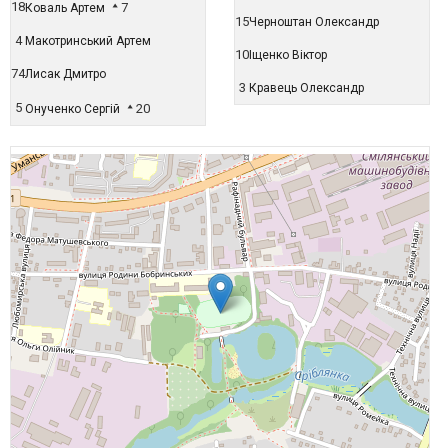
18
7
Коваль Артем
15
Черноштан Олександр
4
Макотринський Артем
10
Іщенко Віктор
74
Лисак Дмитро
3
Кравець Олександр
5
20
Онученко Сергій