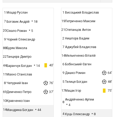
1
1
Моцар Руслан
Висоцький Владислав
19
7
Петриченко Максим
18
Боговик Андрій
21
Степанцов Антон
20
5
Сікало Роман
2
Нишпора Вадим
9
Чорний Олександр
7
Аджубей Владислав
88
Буряк Микола
14
Мельніченко Віталій
22
Танцюра Дмитро
6
Бобінський Євген
40'
44
14
Баранчук Богдан
9
64'
Дашко Роман
11
Махно Станіслав
5
48'
Телиця Богдан
8
76'
Чепурний Іван
17
75'
Мацак Ігор
69
37'
Демченко Петро
Андрійченко Артем
10
Кравченко Іоан
8
4
14
44
Мандрика Богдан
4
8
Куць Олександр