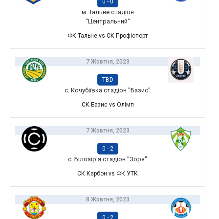
0
-
0
м. Тальне стадіон
"Центральний"
ФК Тальне vs СК Профіспорт
7 Жовтня, 2023
TBD
с. Кочубіївка стадіон "Базис"
СК Базис vs Олімп
7 Жовтня, 2023
0
-
2
с. Білозір'я стадіон "Зоря"
СК Карбон vs ФК УТК
8 Жовтня, 2023
0
-
2