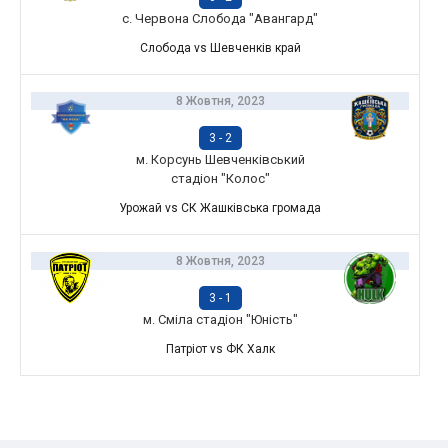
с. Червона Слобода "Авангард"
Слобода vs Шевченків край
8 Жовтня, 2023
3
-
2
м. Корсунь Шевченківський
стадіон "Колос"
Урожай vs СК Жашківська громада
8 Жовтня, 2023
3
-
1
м. Сміла стадіон "Юність"
Патріот vs ФК Халк