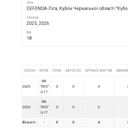
Ліги
DEFENDA-Ліга, Кубок Черкаської області "Кубо
Сезони
2025, 2026
Вік
18
СЕЗОН
КЛУБ
ГОЛИ
АВТОГОЛ
ЗІГРАНО МАТЧІВ
ХВИЛИН
ФК
2025
0
0
4
“ЛНЗ”
U-17
ФК
2026
0
0
0
“ЛНЗ”
U-17
Всього
-
0
0
4