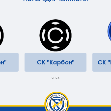
н"
СК "Карбон"
СК 
2024