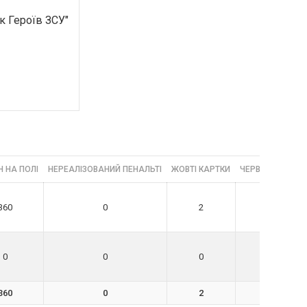
к Героїв ЗСУ"
 НА ПОЛІ
НЕРЕАЛІЗОВАНИЙ ПЕНАЛЬТІ
ЖОВТІ КАРТКИ
ЧЕРВОНІ КАРТК
360
0
2
0
0
0
0
0
360
0
2
0