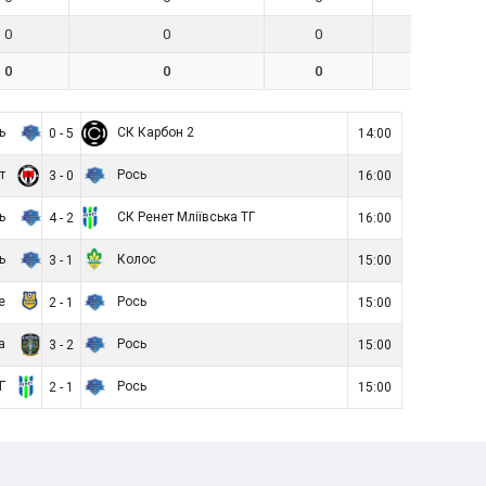
0
0
0
0
0
0
0
0
сь
СК Карбон 2
0 - 5
14:00
іт
Рось
3 - 0
16:00
сь
СК Ренет Мліївська ТГ
4 - 2
16:00
сь
Колос
3 - 1
15:00
не
Рось
2 - 1
15:00
да
Рось
3 - 2
15:00
ТГ
Рось
2 - 1
15:00