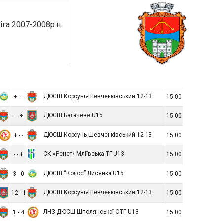
га 2007-2008р.н.
ДЮСШ Корсунь-Шевченківський 12-13
+ - -
15:00
ДЮСШ Багачеве U15
- - +
15:00
ДЮСШ Корсунь-Шевченківський 12-13
+ - -
15:00
СК «Ренет» Мліївська ТГ U13
- - +
15:00
ДЮСШ “Колос” Лисянка U15
3 - 0
15:00
ДЮСШ Корсунь-Шевченківський 12-13
12 - 1
15:00
ЛНЗ-ДЮСШ Шполянської ОТГ U13
1 - 4
15:00