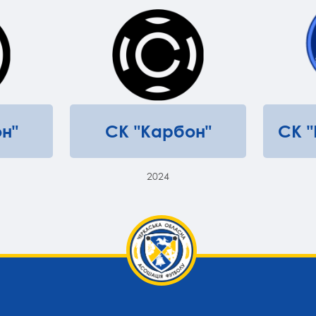
н"
СК "Карбон"
СК 
2024