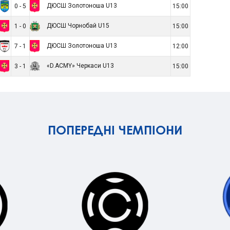
ДЮСШ Золотоноша U13
0 - 5
15:00
ДЮСШ Чорнобай U15
1 - 0
15:00
ДЮСШ Золотоноша U13
7 - 1
12:00
«D.ACMY» Черкаси U13
3 - 1
15:00
ПОПЕРЕДНІ ЧЕМПІОНИ