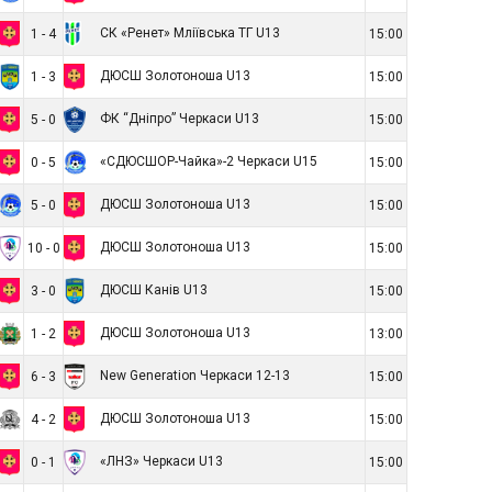
СК «Ренет» Мліївська ТГ U13
1 - 4
15:00
ДЮСШ Золотоноша U13
1 - 3
15:00
ФК “Дніпро” Черкаси U13
5 - 0
15:00
«СДЮСШОР-Чайка»-2 Черкаси U15
0 - 5
15:00
ДЮСШ Золотоноша U13
5 - 0
15:00
ДЮСШ Золотоноша U13
10 - 0
15:00
ДЮСШ Канів U13
3 - 0
15:00
ДЮСШ Золотоноша U13
1 - 2
13:00
New Generation Черкаси 12-13
6 - 3
15:00
ДЮСШ Золотоноша U13
4 - 2
15:00
«ЛНЗ» Черкаси U13
0 - 1
15:00