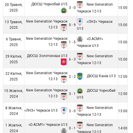
ДЮСШ Чорнобай U15
New Generation
20 Травня,
3 - 0
15:00
2025
Черкаси 12-13
New Generation Черкаси
«ЛНЗ» Черкаси
13 Травня,
0 - 9
15:00
12-13
2025
U13
New Generation Черкаси
«D.ACMY»
6 Травня,
1 - 5
15:00
12-13
2025
Черкаси U13
ДЮСШ Золотоноша U13
New Generation
29 Квітня,
6 - 3
15:00
2025
Черкаси 12-13
New Generation Черкаси
22 Квітня,
ДЮСШ Канів U13
2 - 2
12:00
12-13
2025
New Generation Черкаси
ДЮСШ Чорнобай
15 Жовтня,
3 - 1
12:00
12-13
2024
U15
New Generation
8 Жовтня,
«ЛНЗ» Черкаси U13
3 - 0
13:00
2024
Черкаси 12-13
«D.ACMY» Черкаси U13
New Generation
1 Жовтня,
0 - 1
14:00
2024
Черкаси 12-13