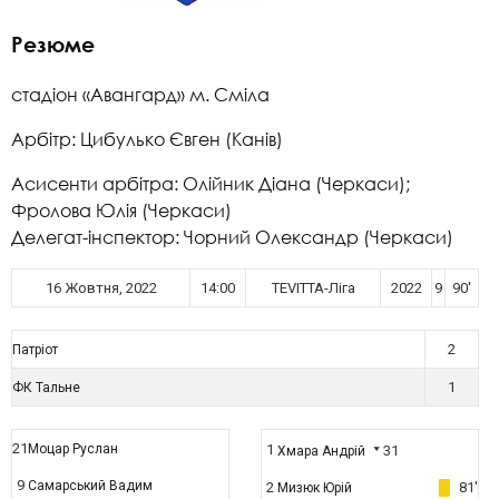
Резюме
стадіон «Авангард» м. Сміла
Арбітр: Цибулько Євген (Канів)
Асисенти арбітра: Олійник Діана (Черкаси);
Фролова Юлія (Черкаси)
Делегат-інспектор: Чорний Олександр (Черкаси)
16 Жовтня, 2022
14:00
TEVITTA-Ліга
2022
9
90'
2
Патріот
1
ФК Тальне
21
Моцар Руслан
1
31
Хмара Андрій
9
Самарський Вадим
2
81'
Мизюк Юрій