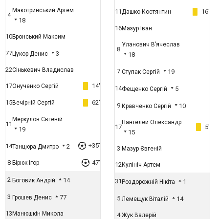
Макотринський Артем
11
16'
Дашко Костянтин
4
18
16
Мазур Іван
10
Бронський Максим
Уланович В’ячеслав
8
77
3
Цукор Денис
18
22
Сінькевич Владислав
7
19
Ступак Сергій
17
14'
Онученко Сергій
14
5
Фещенко Сергій
15
62'
Вечірній Сергій
9
10
Кравченко Сергій
Меркулов Євгеній
Пантелей Олександр
11
17
5'
19
15
+35'
14
2
Танцюра Дмитро
3
Мазур Євгеній
8
47'
Бірюк Ігор
12
Кулініч Артем
2
14
Боговик Андрій
31
1
Роздорожній Нікіта
3
77
Грошев Денис
5
14
Лемещук Віталій
13
Манюшкін Микола
4
Жук Валерій