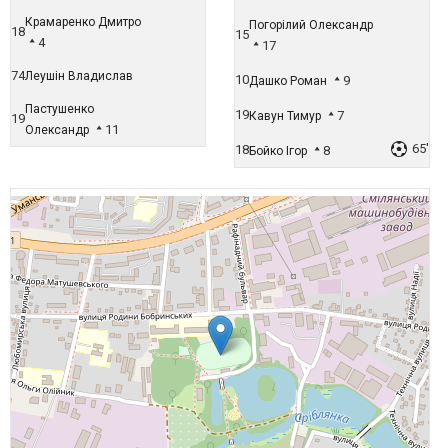
Крамаренко Дмитро
Погорілий Олександр
18
15
4
17
74
Леушін Владислав
10
9
Дашко Роман
Пастушенко
19
7
Кавун Тимур
19
11
Олександр
65'
18
8
Бойко Ігор