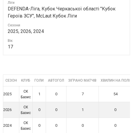
Ліги
DEFENDA-Ліга, Кубок Черкаської області "Кубок
Героїв ЗСУ", McLaut Кубок Ліги
Сезони
2025, 2026, 2024
Вік
17
СЕЗОН
КЛУБ
ГОЛИ
АВТОГОЛ
ЗІГРАНО МАТЧІВ
ХВИЛИН НА ПОЛІ
СК
2025
1
0
7
54
Базис
СК
2026
0
0
1
0
Базис
СК
2024
0
0
0
0
Базис