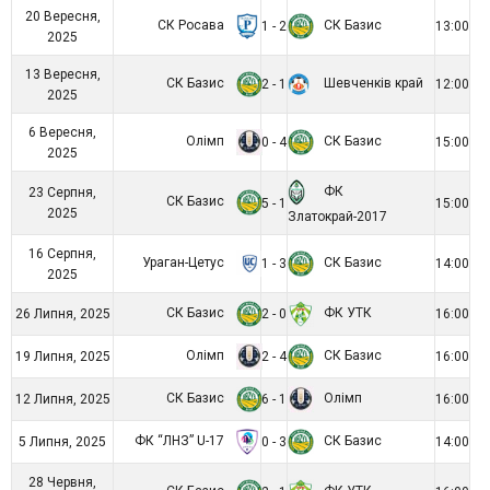
20 Вересня,
СК Росава
СК Базис
1 - 2
13:00
2025
13 Вересня,
СК Базис
Шевченків край
2 - 1
12:00
2025
6 Вересня,
Олімп
СК Базис
0 - 4
15:00
2025
ФК
23 Серпня,
СК Базис
5 - 1
15:00
2025
Златокрай-2017
16 Серпня,
Ураган-Цетус
СК Базис
1 - 3
14:00
2025
СК Базис
ФК УТК
26 Липня, 2025
2 - 0
16:00
Олімп
СК Базис
19 Липня, 2025
2 - 4
16:00
СК Базис
Олімп
12 Липня, 2025
6 - 1
16:00
ФК “ЛНЗ” U-17
СК Базис
5 Липня, 2025
0 - 3
14:00
28 Червня,