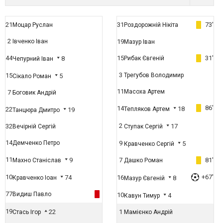
21
31
73'
Моцар Руслан
Роздорожній Нікіта
2
Івченко Іван
19
Мазур Іван
44
15
31'
8
Рибак Євгеній
Чепурний Іван
3
15
Трегубов Володимир
5
Сікало Роман
11
Масоха Артем
7
Боговик Андрій
86'
14
18
22
Тепляков Артем
19
Танцюра Дмитро
2
32
17
Вечірній Сергій
Ступак Сергій
14
Демченко Петро
9
5
Кравченко Сергій
11
9
7
81'
Махно Станіслав
Дашко Роман
10
+67'
74
16
Кравченко Іоан
8
Мазур Євгеній
77
Видиш Павло
10
4
Кавун Тимур
19
22
1
Стась Ігор
Мамієнко Андрій