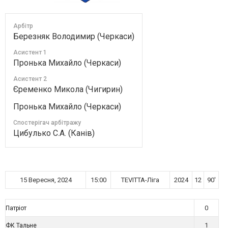
Арбітр
Березняк Володимир (Черкаси)
Асистент 1
Пронька Михайло (Черкаси)
Асистент 2
Єременко Микола (Чигирин)
Пронька Михайло (Черкаси)
Спостерігач арбітражу
Цибулько С.А. (Канів)
15 Вересня, 2024
15:00
TEVITTA-Ліга
2024
12
90'
0
Патріот
1
ФК Тальне