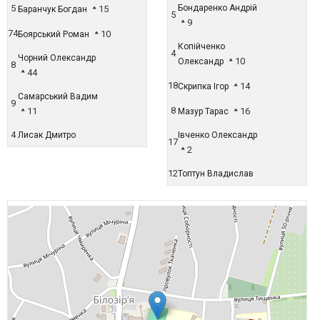
5
Бондаренко Андрій
15
Баранчук Богдан
5
9
74
10
Боярський Роман
Копійченко
4
Чорний Олександр
10
Олександр
8
44
18
14
Скрипка Ігор
Самарський Вадим
9
8
11
16
Мазур Тарас
4
Лисак Дмитро
Івченко Олександр
17
2
12
Топтун Владислав