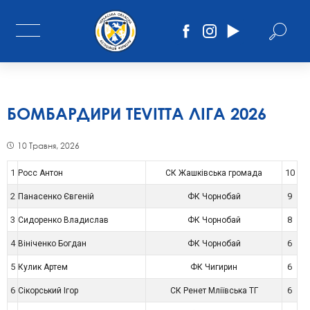
БОМБАРДИРИ TEVITTA ЛІГА 2026
10 Травня, 2026
1
10
Росс Антон
СК Жашківська громада
2
9
Панасенко Євгеній
ФК Чорнобай
3
8
Сидоренко Владислав
ФК Чорнобай
4
6
Вініченко Богдан
ФК Чорнобай
5
6
Кулик Артем
ФК Чигирин
6
6
Сікорський Ігор
СК Ренет Мліївська ТГ