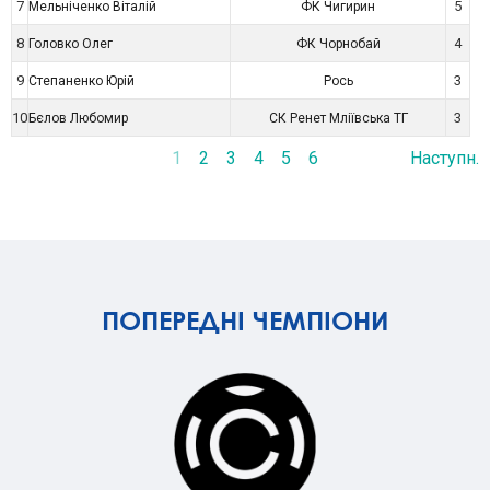
7
5
Мельніченко Віталій
ФК Чигирин
8
4
Головко Олег
ФК Чорнобай
9
3
Степаненко Юрій
Рось
10
3
Бєлов Любомир
СК Ренет Мліївська ТГ
1
2
3
4
5
6
Наступн.
ПОПЕРЕДНІ ЧЕМПІОНИ